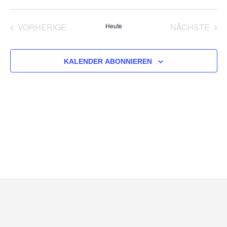
Ans
Datum
wählen.
Nav
Suc
VERANSTALTUNGEN
VER
VORHERIGE
Heute
NÄCHSTE
un
KALENDER ABONNIEREN
Ans
Nav