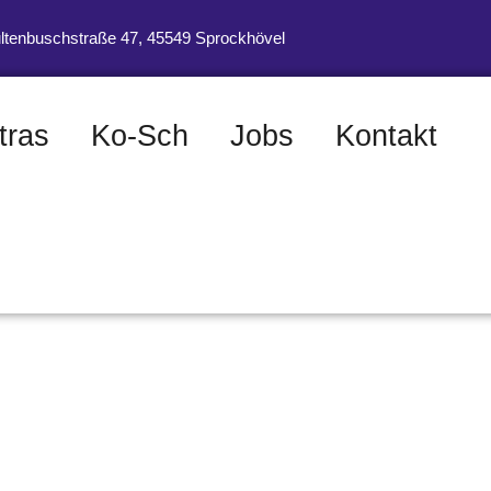
ltenbuschstraße 47, 45549 Sprockhövel
tras
Ko-Sch
Jobs
Kontakt
funden