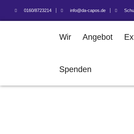
0160/8723214
info@da-capos.de
Schu
Wir
Angebot
Ex
Spenden
Seite nicht ge